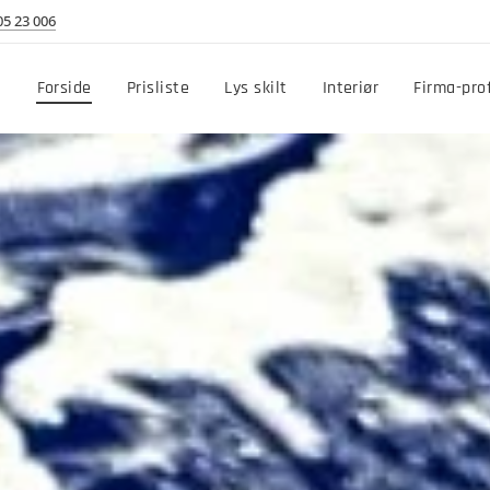
05 23 006
Forside
Prisliste
Lys skilt
Interiør
Firma-prof